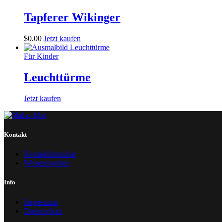
Tapferer Wikinger
$
0
.
00
Jetzt kaufen
Für Kinder
Leuchttürme
Jetzt kaufen
Kontakt
Kontaktformular
Wissenswertes
Info
Impressum
Datenschutz