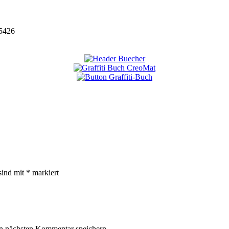
5426
sind mit
*
markiert
n nächsten Kommentar speichern.