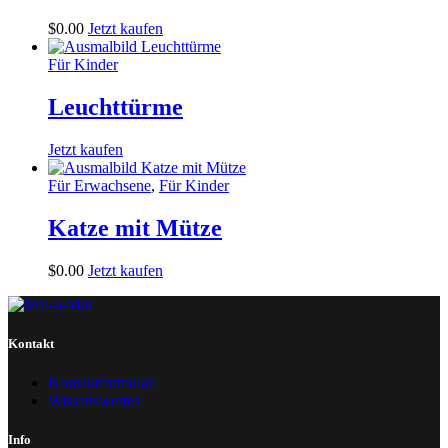
$
0
.
00
Jetzt kaufen
Für Kinder
Leuchttürme
Jetzt kaufen
Für Erwachsene
,
Für Kinder
Katze mit Mütze
$
0
.
00
Jetzt kaufen
Kontakt
Kontaktformular
Wissenswertes
Info