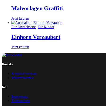
Malvorlagen Graffiti
Jetzt kaufen
Für Erwachsene
,
Für Kinder
Einhorn Verzaubert
Jetzt kaufen
Kontakt
Kontaktformular
Wissenswertes
Info
Impressum
Datenschutz