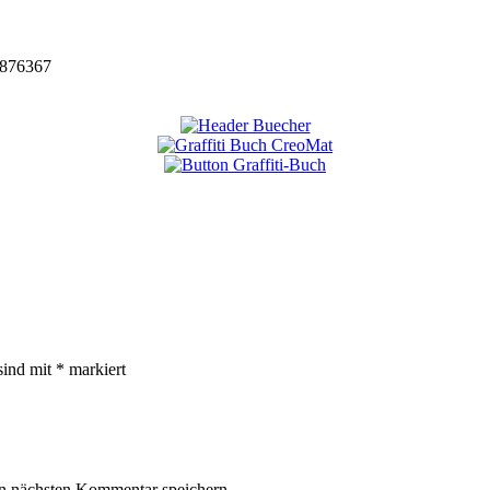
876367
sind mit
*
markiert
n nächsten Kommentar speichern.