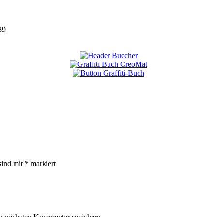
89
sind mit
*
markiert
n nächsten Kommentar speichern.