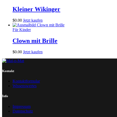
Kleiner Wikinger
$
0
.
00
Jetzt kaufen
Für Kinder
Clown mit Brille
$
0
.
00
Jetzt kaufen
Kontakt
Kontaktformular
Wissenswertes
Info
Impressum
Datenschutz