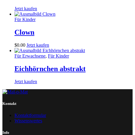
Jetzt kaufen
Für Kinder
Clown
$
0
.
00
Jetzt kaufen
Für Erwachsene
,
Für Kinder
Eichhörnchen abstrakt
Jetzt kaufen
Kontakt
Kontaktformular
Wissenswertes
Info