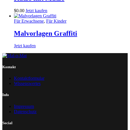
$
0
.
00
Jetzt kaufen
Für Erwachsene
,
Für Kinder
Malvorlagen Graffiti
Jetzt kaufen
Kontakt
Kontaktformular
Wissenswertes
Info
Impressum
Datenschutz
Social