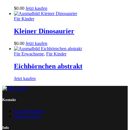
$
0
.
00
Jetzt kaufen
Für Kinder
Kleiner Dinosaurier
$
0
.
00
Jetzt kaufen
Für Erwachsene
,
Für Kinder
Eichhörnchen abstrakt
Jetzt kaufen
Kontakt
Kontaktformular
Wissenswertes
Info