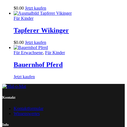
$
0
.
00
Jetzt kaufen
Für Kinder
Tapferer Wikinger
$
0
.
00
Jetzt kaufen
Für Erwachsene
,
Für Kinder
Bauernhof Pferd
Jetzt kaufen
Kontakt
Kontaktformular
Wissenswertes
Info