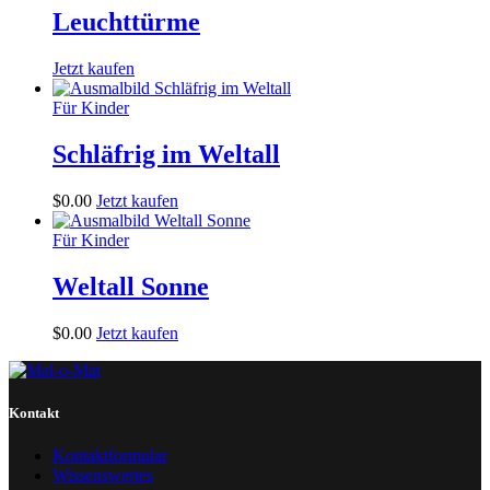
Leuchttürme
Jetzt kaufen
Für Kinder
Schläfrig im Weltall
$
0
.
00
Jetzt kaufen
Für Kinder
Weltall Sonne
$
0
.
00
Jetzt kaufen
Kontakt
Kontaktformular
Wissenswertes