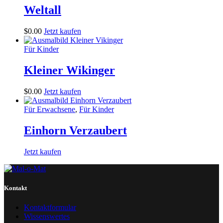
Weltall
$
0
.
00
Jetzt kaufen
Für Kinder
Kleiner Wikinger
$
0
.
00
Jetzt kaufen
Für Erwachsene
,
Für Kinder
Einhorn Verzaubert
Jetzt kaufen
Kontakt
Kontaktformular
Wissenswertes