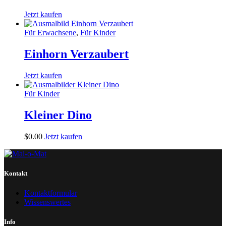
Jetzt kaufen
Für Erwachsene
,
Für Kinder
Einhorn Verzaubert
Jetzt kaufen
Für Kinder
Kleiner Dino
$
0
.
00
Jetzt kaufen
Kontakt
Kontaktformular
Wissenswertes
Info