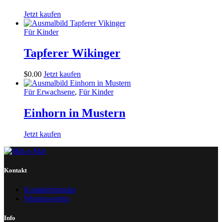
Jetzt kaufen
Für Kinder
Tapferer Wikinger
$
0
.
00
Jetzt kaufen
Für Erwachsene
,
Für Kinder
Einhorn in Mustern
Jetzt kaufen
Kontakt
Kontaktformular
Wissenswertes
Info