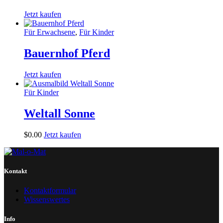
Jetzt kaufen
Für Erwachsene
,
Für Kinder
Bauernhof Pferd
Jetzt kaufen
Für Kinder
Weltall Sonne
$
0
.
00
Jetzt kaufen
Kontakt
Kontaktformular
Wissenswertes
Info