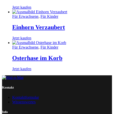
Jetzt kaufen
Für Erwachsene
,
Für Kinder
Einhorn Verzaubert
Jetzt kaufen
Für Erwachsene
,
Für Kinder
Osterhase im Korb
Jetzt kaufen
Kontakt
Kontaktformular
Wissenswertes
Info