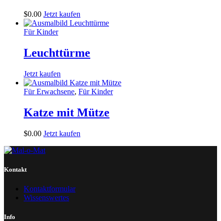
$
0
.
00
Jetzt kaufen
Für Kinder
Leuchttürme
Jetzt kaufen
Für Erwachsene
,
Für Kinder
Katze mit Mütze
$
0
.
00
Jetzt kaufen
Kontakt
Kontaktformular
Wissenswertes
Info