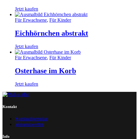
Jetzt kaufen
Für Erwachsene
,
Für Kinder
Eichhörnchen abstrakt
Jetzt kaufen
Für Erwachsene
,
Für Kinder
Osterhase im Korb
Jetzt kaufen
Kontakt
Kontaktformular
Wissenswertes
Info