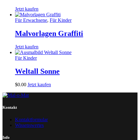
Jetzt kaufen
Für Erwachsene
,
Für Kinder
Malvorlagen Graffiti
Jetzt kaufen
Für Kinder
Weltall Sonne
$
0
.
00
Jetzt kaufen
Kontakt
Kontaktformular
Wissenswertes
Info