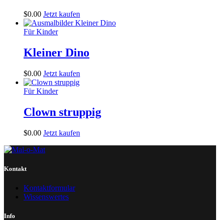
$
0
.
00
Jetzt kaufen
Für Kinder
Kleiner Dino
$
0
.
00
Jetzt kaufen
Für Kinder
Clown struppig
$
0
.
00
Jetzt kaufen
Kontakt
Kontaktformular
Wissenswertes
Info