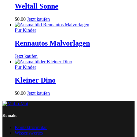
Weltall Sonne
$
0
.
00
Jetzt kaufen
Für Kinder
Rennautos Malvorlagen
Jetzt kaufen
Für Kinder
Kleiner Dino
$
0
.
00
Jetzt kaufen
Kontakt
Kontaktformular
Wissenswertes