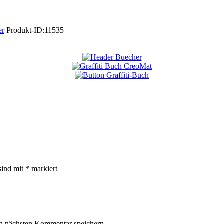
er
Produkt-ID:
11535
sind mit
*
markiert
n nächsten Kommentar speichern.