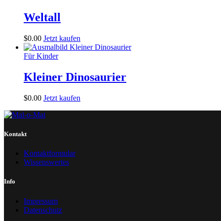
Weltall
$
0
.
00
Jetzt kaufen
Für Kinder
Kleiner Dinosaurier
$
0
.
00
Jetzt kaufen
Kontakt
Kontaktformular
Wissenswertes
Info
Impressum
Datenschutz