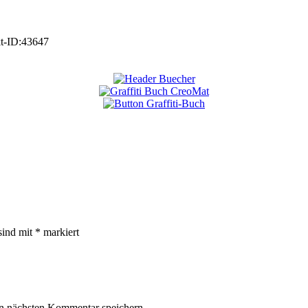
t-ID:
43647
sind mit
*
markiert
n nächsten Kommentar speichern.