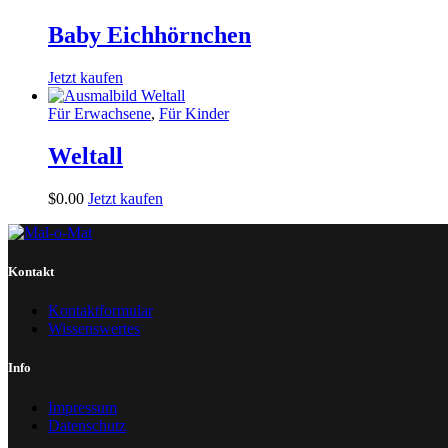
Baby Eichhörnchen
Jetzt kaufen
Für Erwachsene
,
Für Kinder
Weltall
$
0
.
00
Jetzt kaufen
Kontakt
Kontaktformular
Wissenswertes
Info
Impressum
Datenschutz