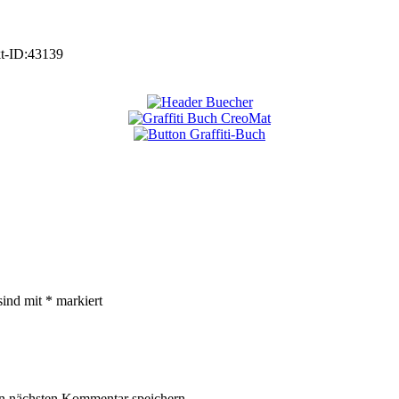
t-ID:
43139
sind mit
*
markiert
n nächsten Kommentar speichern.