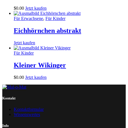
$
0
.
00
Jetzt kaufen
Für Erwachsene
,
Für Kinder
Eichhörnchen abstrakt
Jetzt kaufen
Für Kinder
Kleiner Wikinger
$
0
.
00
Jetzt kaufen
Kontakt
Kontaktformular
Wissenswertes
Info