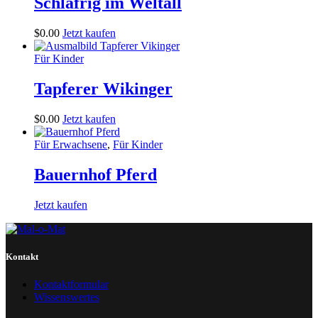
Schläfrig im Weltall
$
0
.
00
Jetzt kaufen
Für Kinder
Tapferer Wikinger
$
0
.
00
Jetzt kaufen
Für Erwachsene
,
Für Kinder
Bauernhof Pferd
Jetzt kaufen
Kontakt
Kontaktformular
Wissenswertes