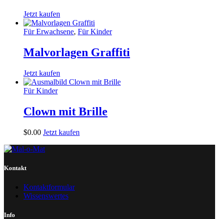
Jetzt kaufen
Für Erwachsene
,
Für Kinder
Malvorlagen Graffiti
Jetzt kaufen
Für Kinder
Clown mit Brille
$
0
.
00
Jetzt kaufen
Kontakt
Kontaktformular
Wissenswertes
Info