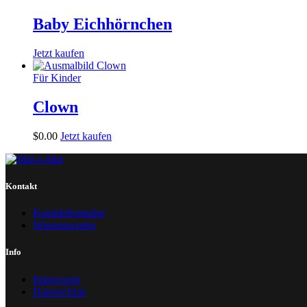
Baby Eichhörnchen
Jetzt kaufen
Für Kinder
Clown
$
0
.
00
Jetzt kaufen
Kontakt
Kontaktformular
Wissenswertes
Info
Impressum
Datenschutz