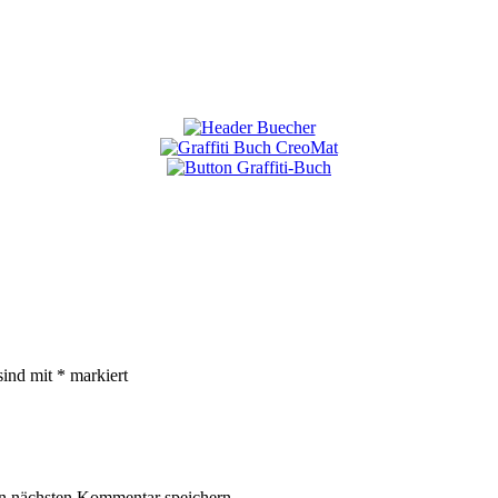
sind mit
*
markiert
n nächsten Kommentar speichern.