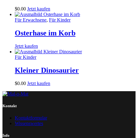
$
0
.
00
Jetzt kaufen
Für Erwachsene
,
Für Kinder
Osterhase im Korb
Jetzt kaufen
Für Kinder
Kleiner Dinosaurier
$
0
.
00
Jetzt kaufen
Kontakt
Kontaktformular
Wissenswertes
Info