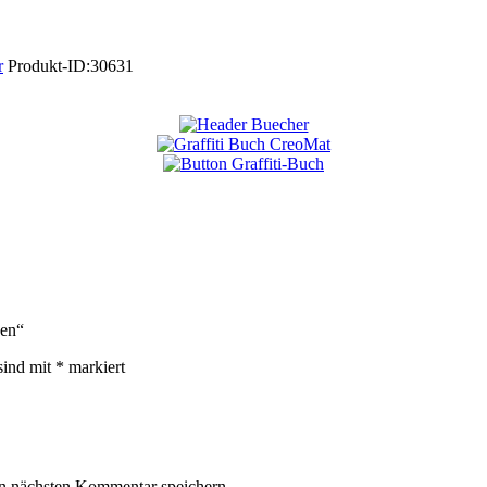
r
Produkt-ID:
30631
ken“
sind mit
*
markiert
n nächsten Kommentar speichern.