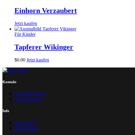
Einhorn Verzaubert
Jetzt kaufen
Für Kinder
Tapferer Wikinger
$
0
.
00
Jetzt kaufen
Kontakt
Kontaktformular
Wissenswertes
Info
Impressum
Datenschutz