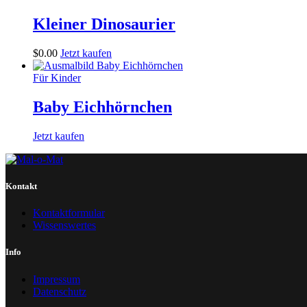
Kleiner Dinosaurier
$
0
.
00
Jetzt kaufen
Für Kinder
Baby Eichhörnchen
Jetzt kaufen
Kontakt
Kontaktformular
Wissenswertes
Info
Impressum
Datenschutz