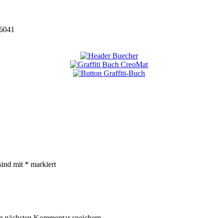
6041
sind mit
*
markiert
n nächsten Kommentar speichern.