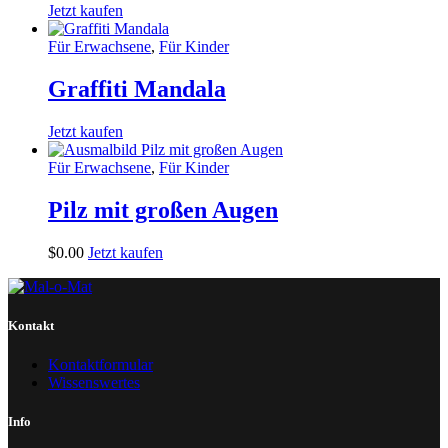
Jetzt kaufen
Für Erwachsene
,
Für Kinder
Graffiti Mandala
Jetzt kaufen
Für Erwachsene
,
Für Kinder
Pilz mit großen Augen
$
0
.
00
Jetzt kaufen
Kontakt
Kontaktformular
Wissenswertes
Info