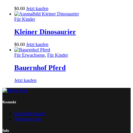
$
0
.
00
Jetzt kaufen
Für Kinder
Kleiner Dinosaurier
$
0
.
00
Jetzt kaufen
Für Erwachsene
,
Für Kinder
Bauernhof Pferd
Jetzt kaufen
Kontakt
Kontaktformular
Wissenswertes
Info