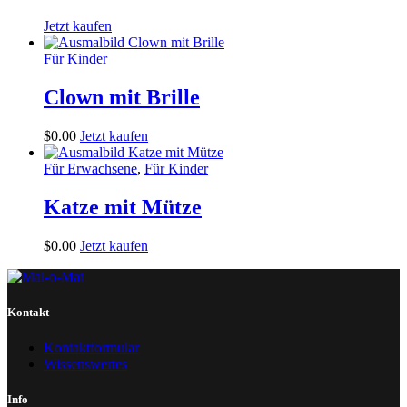
Jetzt kaufen
Für Kinder
Clown mit Brille
$
0
.
00
Jetzt kaufen
Für Erwachsene
,
Für Kinder
Katze mit Mütze
$
0
.
00
Jetzt kaufen
Kontakt
Kontaktformular
Wissenswertes
Info