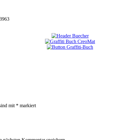
3963
sind mit
*
markiert
n nächsten Kommentar speichern.