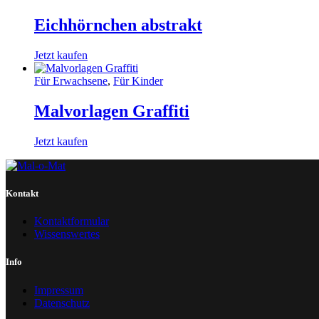
Eichhörnchen abstrakt
Jetzt kaufen
Für Erwachsene
,
Für Kinder
Malvorlagen Graffiti
Jetzt kaufen
Kontakt
Kontaktformular
Wissenswertes
Info
Impressum
Datenschutz