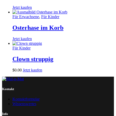
Jetzt kaufen
Für Erwachsene
,
Für Kinder
Osterhase im Korb
Jetzt kaufen
Für Kinder
Clown struppig
$
0
.
00
Jetzt kaufen
Kontakt
Kontaktformular
Wissenswertes
Info