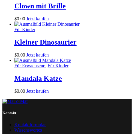
Clown mit Brille
$
0
.
00
Jetzt kaufen
Für Kinder
Kleiner Dinosaurier
$
0
.
00
Jetzt kaufen
Für Erwachsene
,
Für Kinder
Mandala Katze
$
0
.
00
Jetzt kaufen
Kontakt
Kontaktformular
Wissenswertes