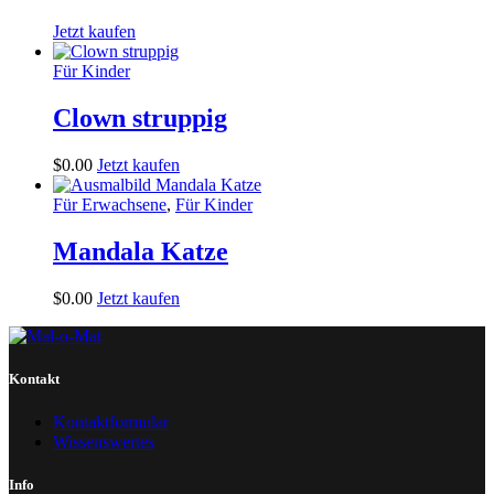
Jetzt kaufen
Für Kinder
Clown struppig
$
0
.
00
Jetzt kaufen
Für Erwachsene
,
Für Kinder
Mandala Katze
$
0
.
00
Jetzt kaufen
Kontakt
Kontaktformular
Wissenswertes
Info