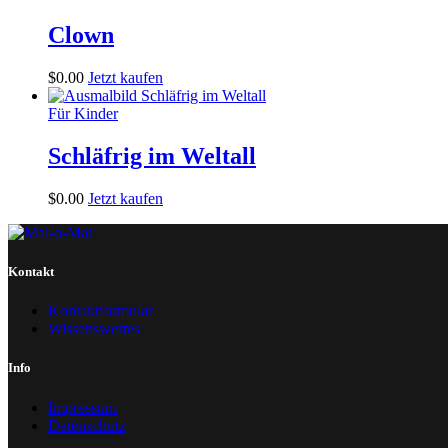
Clown
$
0
.
00
Jetzt kaufen
Für Kinder
Schläfrig im Weltall
$
0
.
00
Jetzt kaufen
Kontakt
Kontaktformular
Wissenswertes
Info
Impressum
Datenschutz