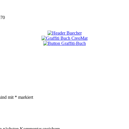
070
sind mit
*
markiert
n nächsten Kommentar speichern.