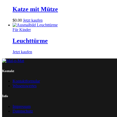
Katze mit Mütze
$
0
.
00
Jetzt kaufen
Für Kinder
Leuchttürme
Jetzt kaufen
Kontakt
Kontaktformular
Wissenswertes
Info
Impressum
Datenschutz