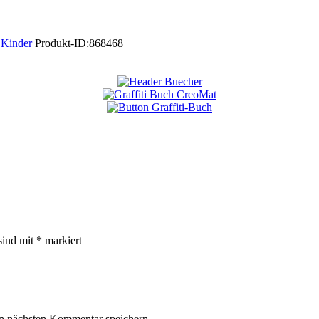
 Kinder
Produkt-ID:
868468
sind mit
*
markiert
n nächsten Kommentar speichern.