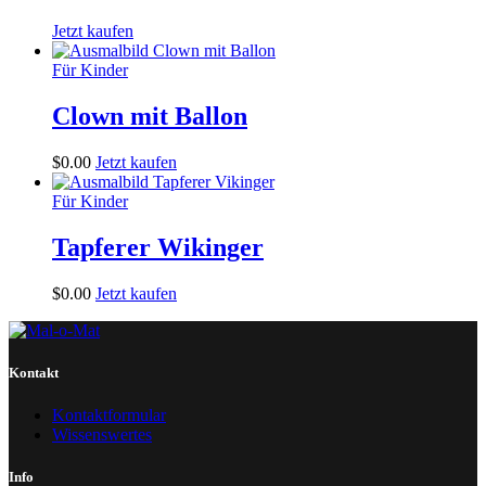
Jetzt kaufen
Für Kinder
Clown mit Ballon
$
0
.
00
Jetzt kaufen
Für Kinder
Tapferer Wikinger
$
0
.
00
Jetzt kaufen
Kontakt
Kontaktformular
Wissenswertes
Info