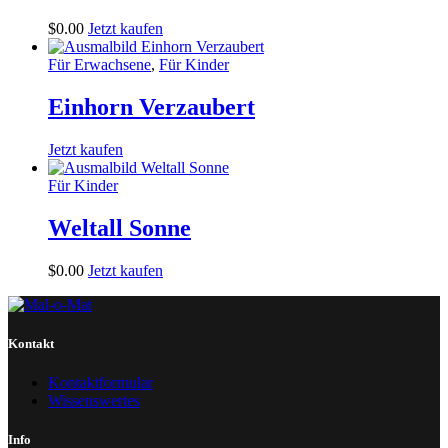
$
0
.
00
Jetzt kaufen
Für Erwachsene
,
Für Kinder
Einhorn Verzaubert
Jetzt kaufen
Für Kinder
Weltall Sonne
$
0
.
00
Jetzt kaufen
Kontakt
Kontaktformular
Wissenswertes
Info