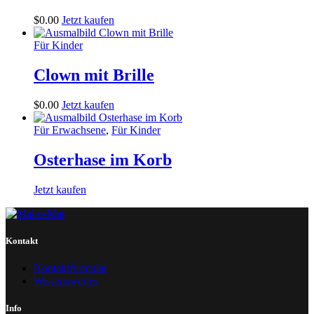
$
0
.
00
Jetzt kaufen
Für Kinder
Clown mit Brille
$
0
.
00
Jetzt kaufen
Für Erwachsene
,
Für Kinder
Osterhase im Korb
Jetzt kaufen
Kontakt
Kontaktformular
Wissenswertes
Info