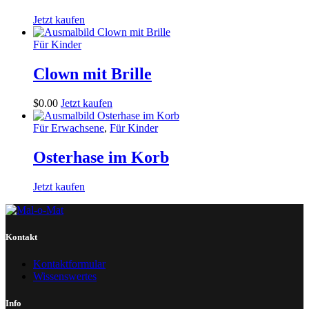
Jetzt kaufen
Für Kinder
Clown mit Brille
$
0
.
00
Jetzt kaufen
Für Erwachsene
,
Für Kinder
Osterhase im Korb
Jetzt kaufen
Kontakt
Kontaktformular
Wissenswertes
Info