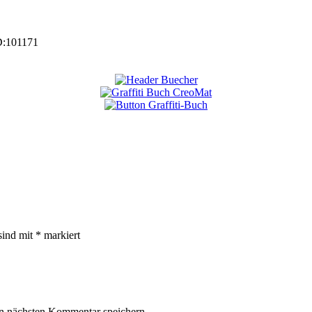
D:
101171
sind mit
*
markiert
n nächsten Kommentar speichern.