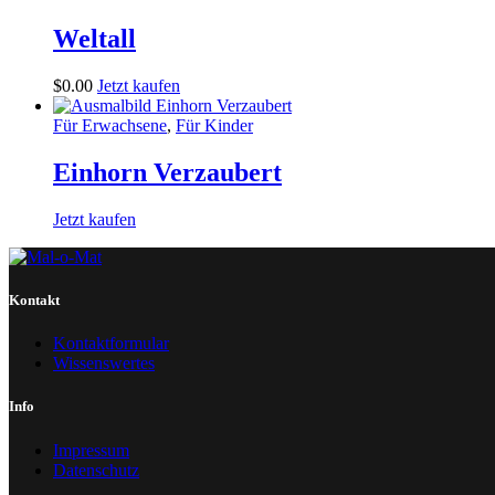
Weltall
$
0
.
00
Jetzt kaufen
Für Erwachsene
,
Für Kinder
Einhorn Verzaubert
Jetzt kaufen
Kontakt
Kontaktformular
Wissenswertes
Info
Impressum
Datenschutz