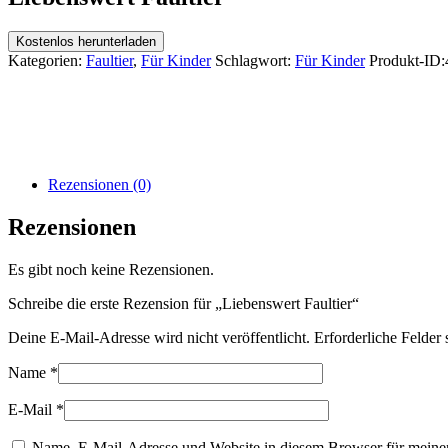
Kostenlos herunterladen
Kategorien:
Faultier
,
Für Kinder
Schlagwort:
Für Kinder
Produkt-ID:
Rezensionen (0)
Rezensionen
Es gibt noch keine Rezensionen.
Schreibe die erste Rezension für „Liebenswert Faultier“
Deine E-Mail-Adresse wird nicht veröffentlicht.
Erforderliche Felder 
Name
*
E-Mail
*
Name, E-Mail-Adresse und Website in diesem Browser für meine