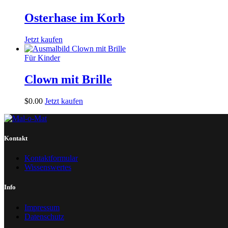
Osterhase im Korb
Jetzt kaufen
Für Kinder
Clown mit Brille
$
0
.
00
Jetzt kaufen
Kontakt
Kontaktformular
Wissenswertes
Info
Impressum
Datenschutz