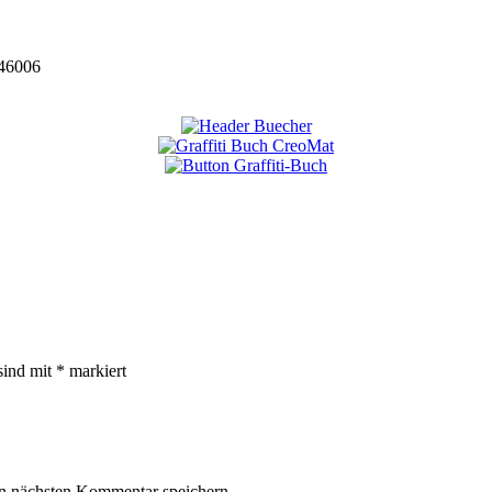
46006
sind mit
*
markiert
n nächsten Kommentar speichern.