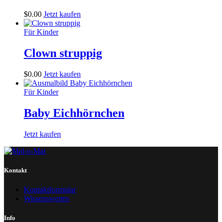
$
0
.
00
Jetzt kaufen
Für Kinder
Clown struppig
$
0
.
00
Jetzt kaufen
Für Kinder
Baby Eichhörnchen
Jetzt kaufen
Kontakt
Kontaktformular
Wissenswertes
Info