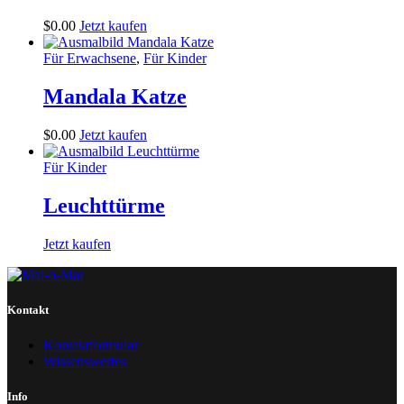
$
0
.
00
Jetzt kaufen
Für Erwachsene
,
Für Kinder
Mandala Katze
$
0
.
00
Jetzt kaufen
Für Kinder
Leuchttürme
Jetzt kaufen
Kontakt
Kontaktformular
Wissenswertes
Info