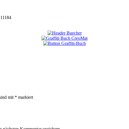
:
11184
sind mit
*
markiert
n nächsten Kommentar speichern.