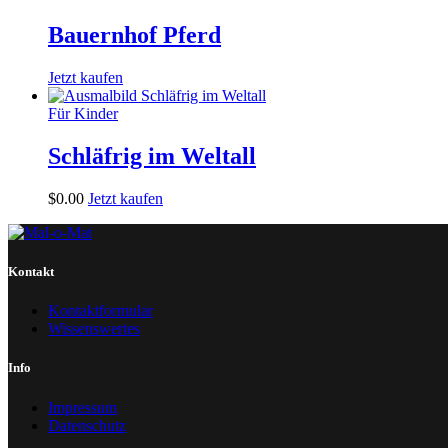
Bauernhof Pferd
Jetzt kaufen
Für Kinder
Schläfrig im Weltall
$
0
.
00
Jetzt kaufen
Kontakt
Kontaktformular
Wissenswertes
Info
Impressum
Datenschutz