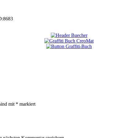
D:
8683
sind mit
*
markiert
n nächsten Kommentar speichern.