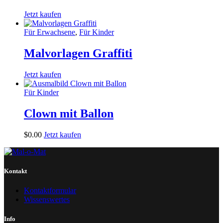
Jetzt kaufen
Für Erwachsene
,
Für Kinder
Malvorlagen Graffiti
Jetzt kaufen
Für Kinder
Clown mit Ballon
$
0
.
00
Jetzt kaufen
Kontakt
Kontaktformular
Wissenswertes
Info