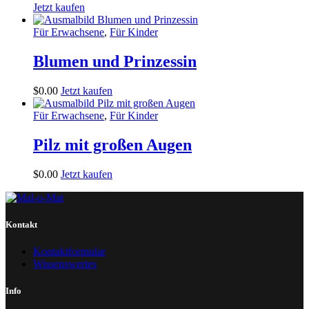
Jetzt kaufen
Für Erwachsene
,
Für Kinder
Blumen und Prinzessin
$
0
.
00
Jetzt kaufen
Für Erwachsene
,
Für Kinder
Pilz mit großen Augen
$
0
.
00
Jetzt kaufen
Kontakt
Kontaktformular
Wissenswertes
Info